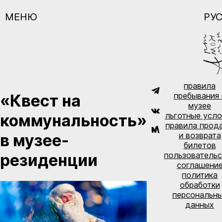
МЕНЮ
РУС
правила
пребывания 
«Квест на
музее
льготные усло
коммунальность»
правила прод
и возврата
в музее-
билетов
пользователь
резиденции
соглашени
политика
обработки
персональн
данных