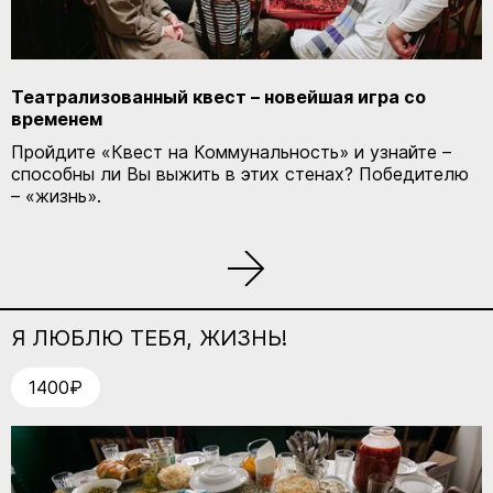
КУПИТЬ БИЛЕТ
Театрализованный квест – новейшая игра со
КУПИТЬ БИЛЕТ
временем
Пройдите «Квест на Коммунальность» и узнайте –
способны ли Вы выжить в этих стенах? Победителю
– «жизнь».
https://vkvideo.ru/playlist/-22000865_2
https://artkommunalka.com/stories
Я ЛЮБЛЮ ТЕБЯ, ЖИЗНЬ!
ПРОГУЛКА ПО МАРШРУТУ
1400₽