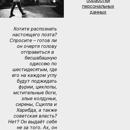
обработки
персональных
данных
Хотите распознать
настоящего поэта?
Спросите – готов ли
он очертя голову
отправиться в
бесшабашную
одиссею по
шестидесятым, где
его на каждом углу
будут поджидать
фурии, циклопы,
мстительные боги,
злые колдуньи,
сирены, Сцилла и
Харибда, а также
советская власть?
Нет? Он выдаёт себя
не за того. Ах, он