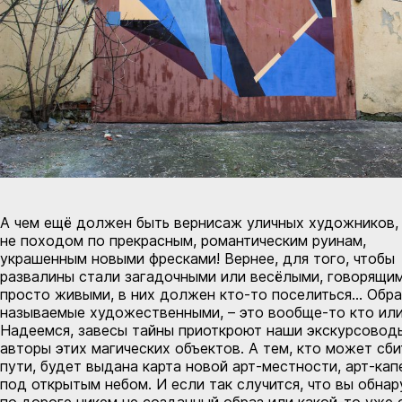
А чем ещё должен быть вернисаж уличных художников,
не походом по прекрасным, романтическим руинам,
украшенным новыми фресками! Вернее, для того, чтобы
развалины стали загадочными или весёлыми, говорящи
просто живыми, в них должен кто-то поселиться… Обра
называемые художественными, – это вообще-то кто или
Надеемся, завесы тайны приоткроют наши экскурсовод
авторы этих магических объектов. А тем, кто может сби
пути, будет выдана карта новой арт-местности, арт-ка
под открытым небом. И если так случится, что вы обна
по дороге никем не созданный образ или какой-то уже 