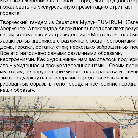
Выставка живописи на стенах… городских трущоб! Доб
пожаловать на экскурсионную презентацию стрит-арт-
проекта!
Творческий тандем из Саратова Myлyк-TUMIRUMI (Евг
Аверьянов, Александра Аверьянова) представляет резу
своей коломенской арт­резиденции. «Множество необыч
характерных двориков с различного рода постройками:
дома, гаражи, остатки стен; несколько заброшенных по
Всё это наполнено самыми различными образами,
настроениями. Как художникам нам захотелось подчерк
это – увиденное и прочувствованное нами… Своим про
мы хотим, не нарушая привычного пространства и ощущ
лишь подчеркнуть своеобразие города, вписав наши
рисованные образы в тело города и настроение города 
наши образы».