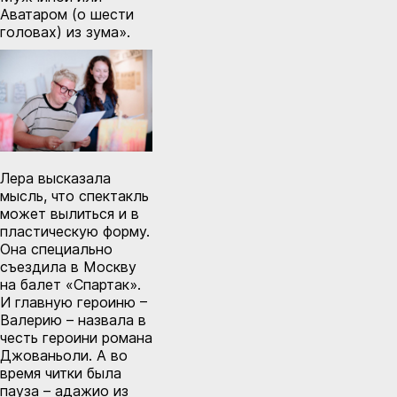
Аватаром (о шести
головах) из зума».
Лера высказала
мысль, что спектакль
может вылиться и в
пластическую форму.
Она специально
съездила в Москву
на балет «Спартак».
И главную героиню –
Валерию – назвала в
честь героини романа
Джованьоли. А во
время читки была
пауза – адажио из