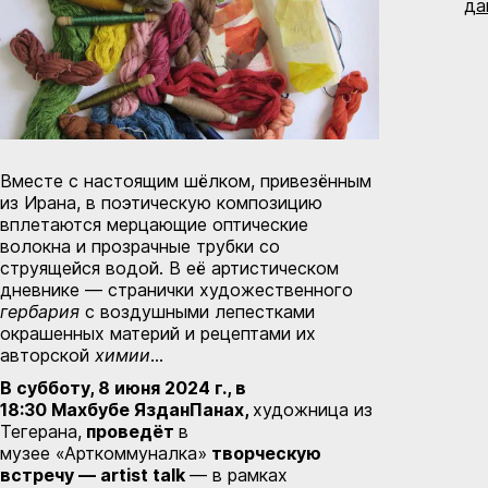
да
Вместе с настоящим шёлком, привезённым
из Ирана, в поэтическую композицию
вплетаются мерцающие оптические
волокна и прозрачные трубки со
струящейся водой. В её артистическом
дневнике — странички художественного
гербария
с воздушными лепестками
окрашенных материй и рецептами их
авторской
химии
…
В субботу,
8 июня
202
4 г.
, в
1
8
:
3
0
Махбубе
ЯзданПанах
,
художница из
Тегерана,
провед
ё
т
в
музее «Арткоммуналка»
творческую
встречу
—
artist
talk
— в рамках