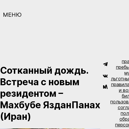
МЕНЮ
пр
пребы
Сотканный дождь.
м
льготны
Встреча с новым
правил
и во
резидентом –
би
пользов
Махбубе ЯзданПанах
согл
пол
(Иран)
обр
персо