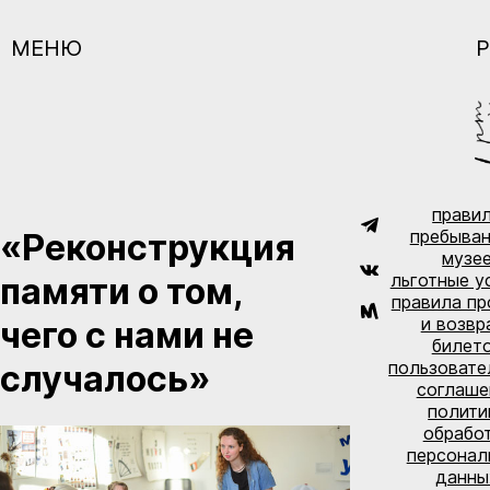
МЕНЮ
Р
прави
пребыван
«Реконструкция
музе
льготные у
памяти о том,
правила п
и возвр
чего с нами не
билет
пользовате
случалось»
соглаше
полити
обрабо
персонал
данны