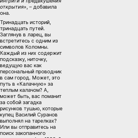
интриги и предвкушения
открытия»
, – добавила
она.
Тринадцать историй,
тринадцать путей.
Заглянув в ларец, вы
встретитесь с одним из
символов Коломны.
Каждый из них содержит
подсказку, ниточку,
ведущую вас как
персональный проводник
в сам город. Может, это
путь в «Калачную» за
теплым калачом? А,
может быть, вас поманит
за собой загадка
рисунков тушью, которые
купец Василий Суранов
выполнял на тарелках?
Или вы отправитесь на
поиск закопанного