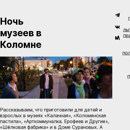
Ночь
ль
музеев в
пр
Коломне
по
п
Рассказываем, что приготовили для детей и
взрослых в музеях «Калачная», «Коломенская
пастила», «Арткоммуналка. Ерофеев и Другие»,
«Шёлковая фабрика» и в Доме Сурановых. А