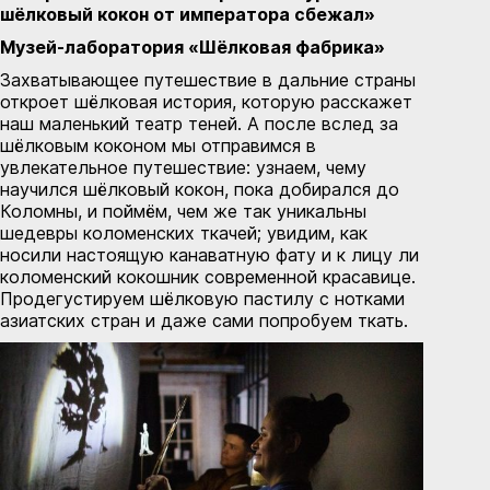
шёлковый кокон от императора сбежал»
Музей-лаборатория «Шёлковая фабрика»
Захватывающее путешествие в дальние страны
откроет шëлковая история, которую расскажет
наш маленький театр теней. А после вслед за
шёлковым коконом мы отправимся в
увлекательное путешествие: узнаем, чему
научился шёлковый кокон, пока добирался до
Коломны, и поймём, чем же так уникальны
шедевры коломенских ткачей; увидим, как
носили настоящую канаватную фату и к лицу ли
коломенский кокошник современной красавице.
Продегустируем шёлковую пастилу с нотками
азиатских стран и даже сами попробуем ткать.