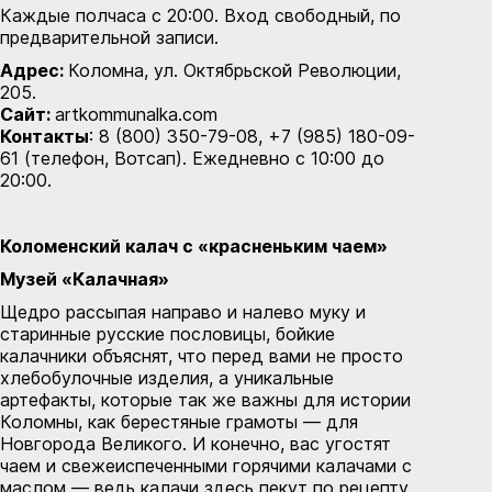
Каждые полчаса с 20:00. Вход свободный,
по
предварительной записи
.
Адрес:
Коломна, ул. Октябрьской Революции,
205.
Сайт:
artkommunalka.com
Контакты
: 8 (800) 350-79-08, +7 (985) 180-09-
61 (телефон, Вотсап). Ежедневно с 10:00 до
20:00.
Коломенский калач с «красненьким чаем»
Музей «Калачная»
Щедро рассыпая направо и налево муку и
старинные русские пословицы, бойкие
калачники объяснят, что перед вами не просто
хлебобулочные изделия, а уникальные
артефакты, которые так же важны для истории
Коломны, как берестяные грамоты — для
Новгорода Великого. И конечно, вас угостят
чаем и свежеиспеченными горячими калачами с
маслом — ведь калачи здесь пекут по рецепту