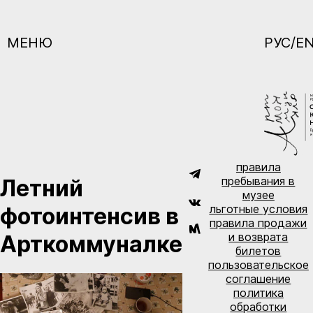
МЕНЮ
РУС/E
правила
пребывания в
Летний
музее
льготные условия
фотоинтенсив в
правила продажи
и возврата
Арткоммуналке
билетов
пользовательское
соглашение
политика
обработки