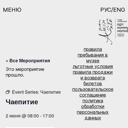
МЕНЮ
РУС/ENG
правила
пребывания в
« Все Мероприятия
музее
льготные условия
Это мероприятие
правила продажи
прошло.
и возврата
билетов
пользовательское
Event Series:
Чаепитие
соглашение
Чаепитие
политика
обработки
персональных
2 июня @ 08:00
-
17:00
данных