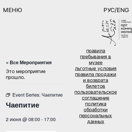
МЕНЮ
РУС/ENG
правила
пребывания в
« Все Мероприятия
музее
льготные условия
Это мероприятие
правила продажи
прошло.
и возврата
билетов
пользовательское
Event Series:
Чаепитие
соглашение
Чаепитие
политика
обработки
персональных
2 июня @ 08:00
-
17:00
данных